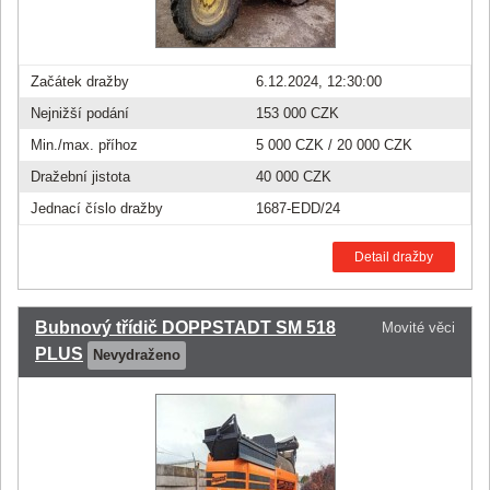
Začátek dražby
6.12.2024, 12:30:00
Nejnižší podání
153 000 CZK
Min./max. příhoz
5 000 CZK
/
20 000 CZK
Dražební jistota
40 000 CZK
Jednací číslo dražby
1687-EDD/24
Detail dražby
Bubnový třídič DOPPSTADT SM 518
Movité věci
PLUS
Nevydraženo