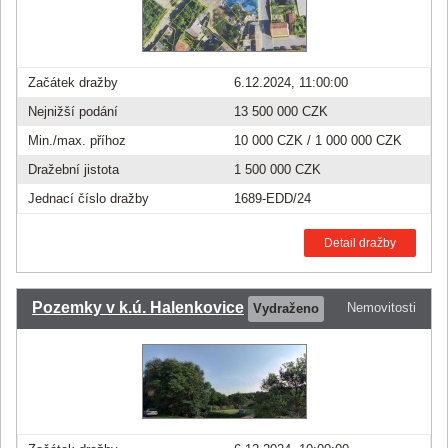
Začátek dražby
6.12.2024, 11:00:00
Nejnižší podání
13 500 000 CZK
Min./max. příhoz
10 000 CZK
/
1 000 000 CZK
Dražební jistota
1 500 000 CZK
Jednací číslo dražby
1689-EDD/24
Detail dražby
Pozemky v k.ú. Halenkovice
Nemovitosti
Vydraženo