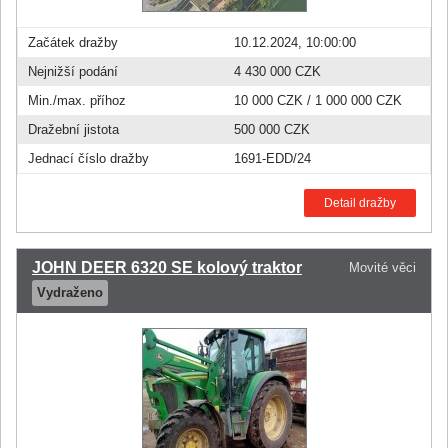
Začátek dražby
10.12.2024, 10:00:00
Nejnižší podání
4 430 000 CZK
Min./max. příhoz
10 000 CZK
/
1 000 000 CZK
Dražební jistota
500 000 CZK
Jednací číslo dražby
1691-EDD/24
Detail dražby
JOHN DEER 6320 SE kolový traktor
Movité věci
Vydraženo