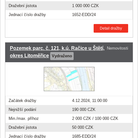
Dražební jistota
1 000 000 CZK
Jednací číslo dražby
1652-EDD/24
Detail dražby
Pozemek parc. č. 121, k.ú. Račice u Štětí,
Nemovitosti
okres Litoměřice
Vydraženo
Začátek dražby
4.12.2024, 11:00:00
Nejnižší podání
190 000 CZK
Min./max. příhoz
2 000 CZK
/
100 000 CZK
Dražební jistota
50 000 CZK
Jednací číslo dražby
1685-EDD/24