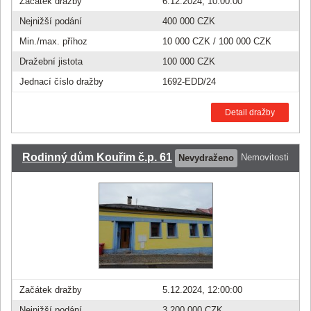
Začátek dražby
6.12.2024, 10:00:00
Nejnižší podání
400 000 CZK
Min./max. příhoz
10 000 CZK
/
100 000 CZK
Dražební jistota
100 000 CZK
Jednací číslo dražby
1692-EDD/24
Detail dražby
Rodinný dům Kouřim č.p. 61
Nemovitosti
Nevydraženo
Začátek dražby
5.12.2024, 12:00:00
Nejnižší podání
3 200 000 CZK