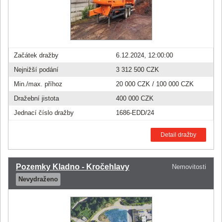
Začátek dražby
6.12.2024, 12:00:00
Nejnižší podání
3 312 500 CZK
Min./max. příhoz
20 000 CZK
/
100 000 CZK
Dražební jistota
400 000 CZK
Jednací číslo dražby
1686-EDD/24
Detail dražby
Pozemky Kladno - Kročehlavy
Nemovitosti
Nevydraženo