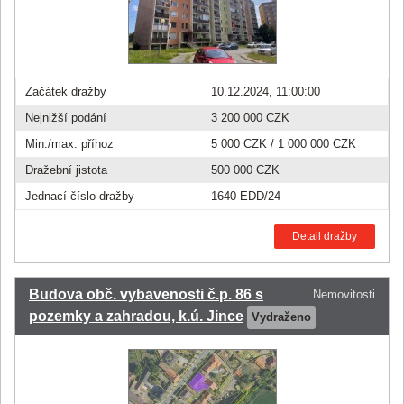
Začátek dražby
10.12.2024, 11:00:00
Nejnižší podání
3 200 000 CZK
Min./max. příhoz
5 000 CZK
/
1 000 000 CZK
Dražební jistota
500 000 CZK
Jednací číslo dražby
1640-EDD/24
Detail dražby
Budova obč. vybavenosti č.p. 86 s
Nemovitosti
pozemky a zahradou, k.ú. Jince
Vydraženo