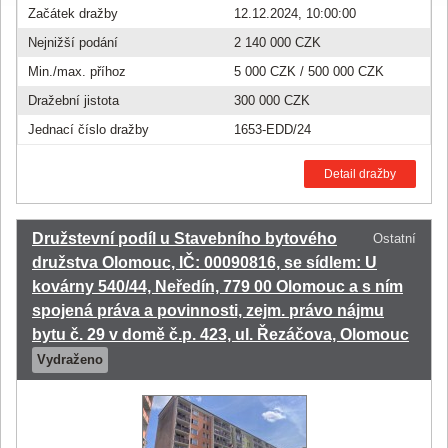
Začátek dražby
12.12.2024, 10:00:00
Nejnižší podání
2 140 000 CZK
Min./max. příhoz
5 000 CZK
/
500 000 CZK
Dražební jistota
300 000 CZK
Jednací číslo dražby
1653-EDD/24
Detail dražby
Družstevní podíl u Stavebního bytového
Ostatní
družstva Olomouc, IČ: 00090816, se sídlem: U
kovárny 540/44, Neředín, 779 00 Olomouc a s ním
spojená práva a povinnosti, zejm. právo nájmu
bytu č. 29 v domě č.p. 423, ul. Řezáčova, Olomouc
Vydraženo