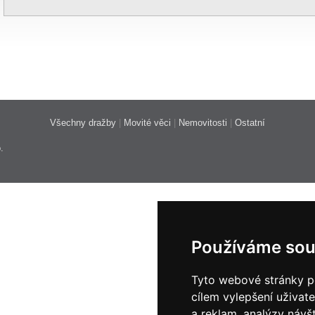
Všechny dražby
|
Movité věci
|
Nemovitosti
|
Ostatní
.
Používáme sou
Tyto webové stránky po
cílem vylepšení uživat
a reklam, analýzy návš