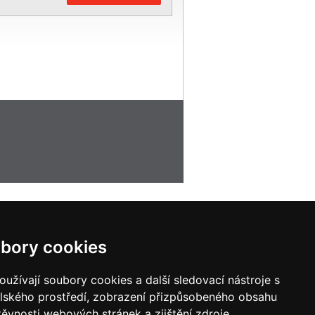
bory cookies
užívají soubory cookies a další sledovací nástroje s
elského prostředí, zobrazení přizpůsobeného obsahu
těvnosti webových stránek a zjištění zdroje