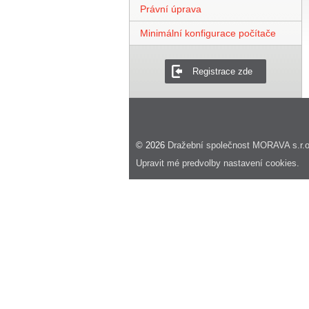
Právní úprava
Minimální konfigurace počítače
Registrace zde
© 2026
Dražební společnost MORAVA s.r.o
Upravit mé predvolby nastavení cookies.