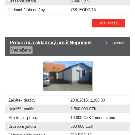
Dražební jistota
3 000 CZK
Jednací číslo dražby
768 -EODD/15
Detail dražby
Provozní a skladový areál Nepomuk
Nemovitosti
Vydraženo
Začátek dražby
28.8.2015, 11:00:00
Nejnižší podání
2 500 000 CZK
Min./max. příhoz
10 000 CZK
/ neomezeno
Dražební jistota
500 000 CZK