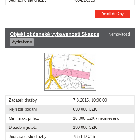
Jednací číslo dražby
760-EDD/15
Detail dražby
Objekt občanské vybavenosti Skapce
Nemovitosti
Vydraženo
Začátek dražby
7.8.2015, 10:00:00
Nejnižší podání
650 000 CZK
Min./max. příhoz
10 000 CZK
/ neomezeno
Dražební jistota
180 000 CZK
Jednací číslo dražby
755-EDD/15