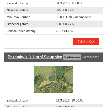
Začátek dražby
31.3.2016, 11:00:00
Nejnižší podání
375 000 CZK
Min./max. příhoz
10 000 CZK
/ neomezeno
Dražební jistota
100 000 CZK
Jednací číslo dražby
791-EDD/16
Detail dražby
Pozemky k.ú. Horní Sloupnice
Nemovitosti
Vydraženo
Začátek dražby
21.3.2016, 10:00:00