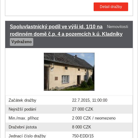
Detail dražby
Spoluvlastnický podíl ve výši id. 1/10 na
Nemovitosti
rodinném domě č.p. 4 a pozemcích k.ú. Kladníky
Vydraženo
Začátek dražby
22.7.2015, 11:00:00
Nejnižší podání
27 000 CZK
Min./max. příhoz
2 000 CZK
/ neomezeno
Dražební jistota
8 000 CZK
Jednací číslo dražby
750-EDD/15