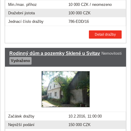
Min./max. příhoz
10 000 CZK
/ neomezeno
Dražební jistota
100 000 CZK
Jednací číslo dražby
786-EDD/16
Detail dražby
Rodinný dům a pozemky Sklené u Svitav
Nemovitosti
Vydraženo
Začátek dražby
10.2.2016, 11:00:00
Nejnižší podání
150 000 CZK