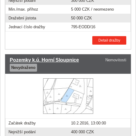
Nejnižší podání
300 000 CZK
Min./max. příhoz
5 000 CZK
/ neomezeno
Dražební jistota
50 000 CZK
Jednací číslo dražby
795-EODD/16
Detail dražby
Pozemky k.ú. Horní Sloupnice
Nemovitosti
Nevydraženo
Začátek dražby
10.2.2016, 13:00:00
Nejnižší podání
400 000 CZK