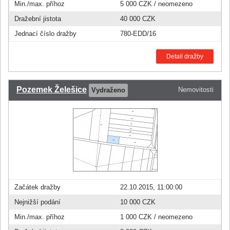
Min./max. příhoz
5 000 CZK
/ neomezeno
Dražební jistota
40 000 CZK
Jednací číslo dražby
780-EDD/16
Detail dražby
Pozemek Želešice
Nemovitosti
Vydraženo
Začátek dražby
22.10.2015, 11:00:00
Nejnižší podání
10 000 CZK
Min./max. příhoz
1 000 CZK
/ neomezeno