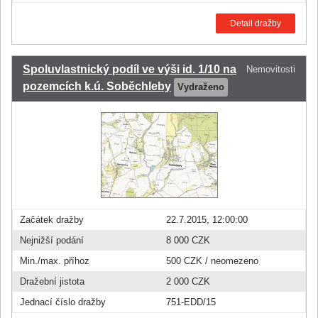
Detail dražby
Spoluvlastnický podíl ve výši id. 1/10 na
Nemovitosti
pozemcích k.ú. Soběchleby
Vydraženo
Začátek dražby
22.7.2015, 12:00:00
Nejnižší podání
8 000 CZK
Min./max. příhoz
500 CZK
/ neomezeno
Dražební jistota
2 000 CZK
Jednací číslo dražby
751-EDD/15