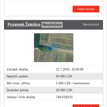
Detail dražby
Pozemek Želešice
Nemovitosti
Nevydraženo
Začátek dražby
22.7.2015, 10:00:00
Nejnižší podání
50 000 CZK
Min./max. příhoz
5 000 CZK
/ neomezeno
Dražební jistota
10 000 CZK
Jednací číslo dražby
749-EDD/15