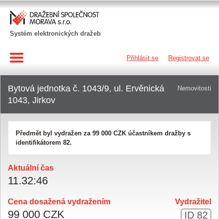
Systém elektronických dražeb
Přihlásit se
Registrovat se
Bytová jednotka č. 1043/9, ul. Ervěnická
Nemovitosti
1043, Jirkov
Předmět byl vydražen za
99 000 CZK
účastníkem dražby s
identifikátorem 82.
Aktuální čas
11
.
32
:
46
Cena dosažená vydražením
Vydražitel
99 000 CZK
ID 82