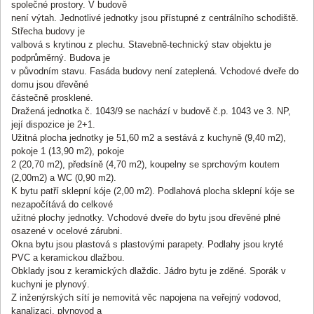
společné prostory. V budově
není výtah. Jednotlivé jednotky jsou přístupné z centrálního schodiště.
Střecha budovy je
valbová s krytinou z plechu. Stavebně-technický stav objektu je
podprůměrný. Budova je
v původním stavu. Fasáda budovy není zateplená. Vchodové dveře do
domu jsou dřevěné
částečně prosklené.
Dražená jednotka č. 1043/9 se nachází v budově č.p. 1043 ve 3. NP,
její dispozice je 2+1.
Užitná plocha jednotky je 51,60 m2 a sestává z kuchyně (9,40 m2),
pokoje 1 (13,90 m2), pokoje
2 (20,70 m2), předsíně (4,70 m2), koupelny se sprchovým koutem
(2,00m2) a WC (0,90 m2).
K bytu patří sklepní kóje (2,00 m2). Podlahová plocha sklepní kóje se
nezapočítává do celkové
užitné plochy jednotky. Vchodové dveře do bytu jsou dřevěné plné
osazené v ocelové zárubni.
Okna bytu jsou plastová s plastovými parapety. Podlahy jsou kryté
PVC a keramickou dlažbou.
Obklady jsou z keramických dlaždic. Jádro bytu je zděné. Sporák v
kuchyni je plynový.
Z inženýrských sítí je nemovitá věc napojena na veřejný vodovod,
kanalizaci, plynovod a