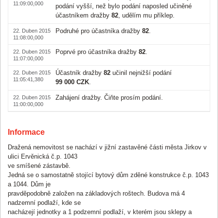
11:09:00,000
podání vyšší, než bylo podání naposled učiněné
účastníkem dražby
82
, udělím mu příklep.
Podruhé pro účastníka dražby
82
.
22. Duben 2015
11:08:00,000
Poprvé pro účastníka dražby
82
.
22. Duben 2015
11:07:00,000
Účastník dražby
82
učinil nejnižší podání
22. Duben 2015
11:05:41,380
99 000 CZK
.
Zahájení dražby. Čiňte prosím podání.
22. Duben 2015
11:00:00,000
Informace
Dražená nemovitost se nachází v jižní zastavěné části města Jirkov v
ulici Ervěnická č.p. 1043
ve smíšené zástavbě.
Jedná se o samostatně stojící bytový dům zděné konstrukce č.p. 1043
a 1044. Dům je
pravděpodobně založen na základových roštech. Budova má 4
nadzemní podlaží, kde se
nacházejí jednotky a 1 podzemní podlaží, v kterém jsou sklepy a