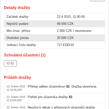
Detaily dražby
Začátek dražby
22.4.2015, 11:00:00
Nejnižší podání
99 000 CZK
Min./max. příhoz
2 000 CZK
/ neomezeno
Dražební jistota
20 000 CZK
Jednací číslo dražby
717-EDD/15
Schválení účastníci (1)
ID 82
Průběh dražby
Příklep udělen účastníkovi
82
. Dražba ukončena.
22. Duben 2015
11:10:00,000
Potřetí pro účastníka dražby
82
.
22. Duben 2015
11:10:00,000
Neučiní-li někdo z přítomných účastníků dražby
22. Duben 2015