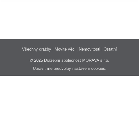
Všechny dražby
|
Movité věci
|
Nemovitosti
|
Ostatní
© 2026
Dražební společnost MORAVA s.r.o.
Upravit mé predvolby nastavení cookies.