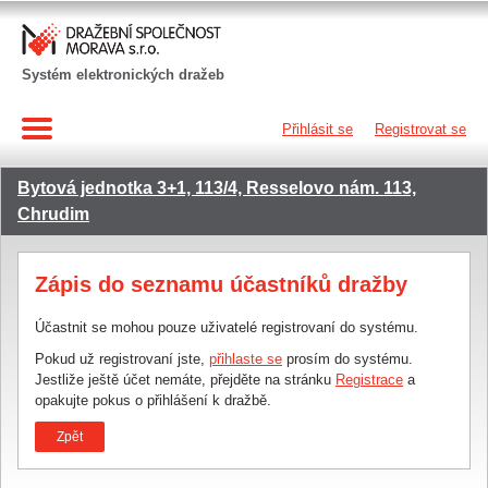
Systém elektronických dražeb
Přihlásit se
Registrovat se
Bytová jednotka 3+1, 113/4, Resselovo nám. 113,
Chrudim
Zápis do seznamu účastníků dražby
Účastnit se mohou pouze uživatelé registrovaní do systému.
Pokud už registrovaní jste,
přihlaste se
prosím do systému.
Jestliže ještě účet nemáte, přejděte na stránku
Registrace
a
opakujte pokus o přihlášení k dražbě.
Zpět