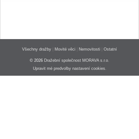
Všechny dražby
|
Movité věci
|
Nemovitosti
|
Ostatní
© 2026
Dražební společnost MORAVA s.r.o.
Upravit mé predvolby nastavení cookies.