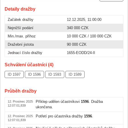
Detaily dražby
Začátek dražby
12.12.2025, 11:00:00
Nejnižší podání
340 000 CZK
Min./max. příhoz
10 000 CZK
/
100 000 CZK
Dražební jistota
90 000 CZK
Jednací číslo dražby
1655-EODD/24-II
Schválení účastníci (4)
ID 1597
ID 1596
ID 1593
ID 1589
Průběh dražby
Příklep udělen účastníkovi
1596
. Dražba
12. Prosinec 2025
12:07:01,839
ukončena.
Potřetí pro účastníka dražby
1596
.
12. Prosinec 2025
12:07:01,839