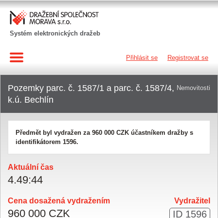
Systém elektronických dražeb
Přihlásit se
Registrovat se
Pozemky parc. č. 1587/1 a parc. č. 1587/4,
Nemovitosti
k.ú. Bechlín
Předmět byl vydražen za
960 000 CZK
účastníkem dražby s
identifikátorem 1596.
Aktuální čas
4
.
49
:
44
Cena dosažená vydražením
Vydražitel
960 000 CZK
ID 1596