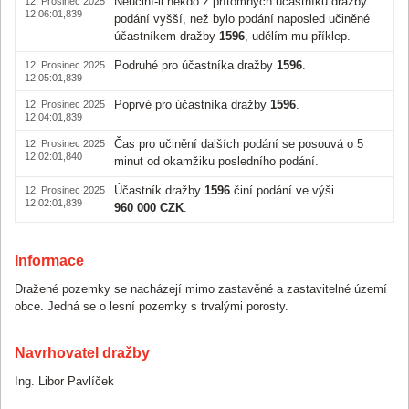
Neučiní-li někdo z přítomných účastníků dražby
12. Prosinec 2025
12:06:01,839
podání vyšší, než bylo podání naposled učiněné
účastníkem dražby
1596
, udělím mu příklep.
Podruhé pro účastníka dražby
1596
.
12. Prosinec 2025
12:05:01,839
Poprvé pro účastníka dražby
1596
.
12. Prosinec 2025
12:04:01,839
Čas pro učinění dalších podání se posouvá o 5
12. Prosinec 2025
12:02:01,840
minut od okamžiku posledního podání.
Účastník dražby
1596
činí podání ve výši
12. Prosinec 2025
12:02:01,839
960 000 CZK
.
Podruhé pro účastníka dražby
1597
.
12. Prosinec 2025
12:02:00,614
Informace
Poprvé pro účastníka dražby
1597
.
12. Prosinec 2025
Dražené pozemky se nacházejí mimo zastavěné a zastavitelné území
12:01:00,614
obce. Jedná se o lesní pozemky s trvalými porosty.
Čas pro učinění dalších podání se posouvá o 5
12. Prosinec 2025
11:59:00,615
minut od okamžiku posledního podání.
Navrhovatel dražby
Účastník dražby
1597
činí podání ve výši
12. Prosinec 2025
11:59:00,614
950 000 CZK
.
Ing. Libor Pavlíček
Podruhé pro účastníka dražby
1596
.
12. Prosinec 2025