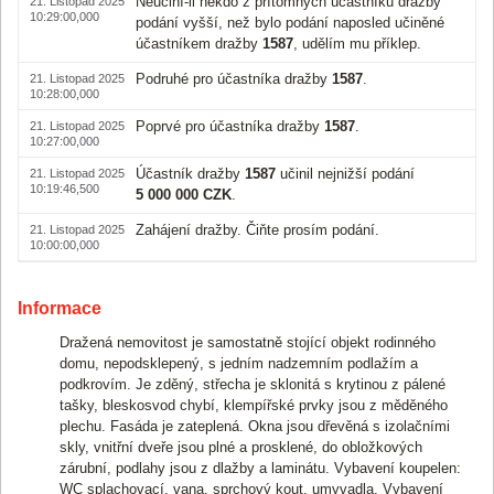
Neučiní-li někdo z přítomných účastníků dražby
21. Listopad 2025
10:29:00,000
podání vyšší, než bylo podání naposled učiněné
účastníkem dražby
1587
, udělím mu příklep.
Podruhé pro účastníka dražby
1587
.
21. Listopad 2025
10:28:00,000
Poprvé pro účastníka dražby
1587
.
21. Listopad 2025
10:27:00,000
Účastník dražby
1587
učinil nejnižší podání
21. Listopad 2025
10:19:46,500
5 000 000 CZK
.
Zahájení dražby. Čiňte prosím podání.
21. Listopad 2025
10:00:00,000
Informace
Dražená nemovitost je samostatně stojící objekt rodinného
domu, nepodsklepený, s jedním nadzemním podlažím a
podkrovím. Je zděný, střecha je sklonitá s krytinou z pálené
tašky, bleskosvod chybí, klempířské prvky jsou z měděného
plechu. Fasáda je zateplená. Okna jsou dřevěná s izolačními
skly, vnitřní dveře jsou plné a prosklené, do obložkových
zárubní, podlahy jsou z dlažby a laminátu. Vybavení koupelen:
WC splachovací, vana, sprchový kout, umyvadla. Vybavení