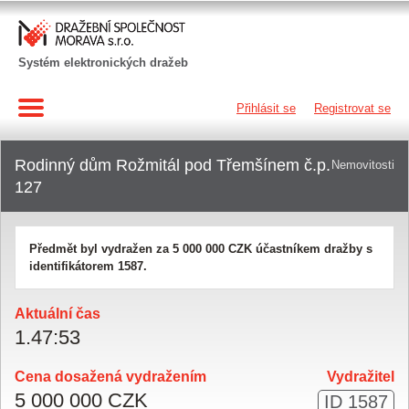
Systém elektronických dražeb
Přihlásit se
Registrovat se
Rodinný dům Rožmitál pod Třemšínem č.p.
Nemovitosti
127
Předmět byl vydražen za
5 000 000 CZK
účastníkem dražby s
identifikátorem 1587.
Aktuální čas
1
.
47
:
53
Cena dosažená vydražením
Vydražitel
5 000 000 CZK
ID 1587