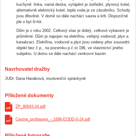
kuchyně: linka, varná deska, vytápění je ústřední, plynový kotel,
alternativně elektrický kotel, teplá voda je ze zásobníku. Schody
jsou dřevěné. V domě se dále nachází sauna a krb. Dispozičně
jde o byt 6+kk.
Dům je z roku 2002. Celkový stav je dobrý, celkové vybavení je
průměrné. Dům je napojen na elektřinu, veřejný vodovod, plyn a
kanalizaci. Elektřina, vodovod a plyn jsou vedeny přes sousední
objekt bez č.p., na pozemku p.č.st.196, ve vlastnictví jiného
subjektu. U domu se dále nachází venkovní bazén.
Navrhovatel dražby
JUDr. Dana Hanáková, insolvenční správkyně
Přiložené dokumenty
ZP_80043-24.pdf
Cestne_prohlaseni_-_1686-EODD-II-24.pdf
Přiložené fotografie