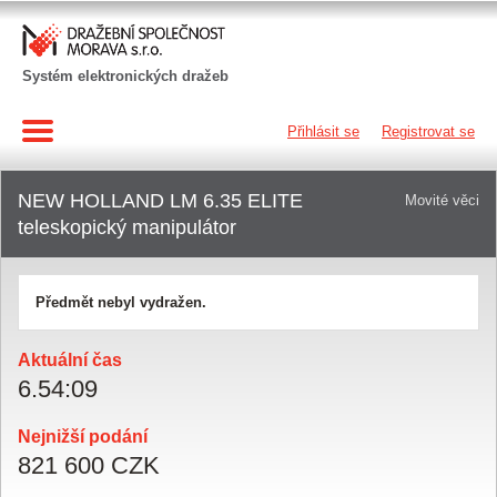
Systém elektronických dražeb
Přihlásit se
Registrovat se
NEW HOLLAND LM 6.35 ELITE
Movité věci
teleskopický manipulátor
Předmět nebyl vydražen.
Aktuální čas
6
.
54
:
09
Nejnižší podání
821 600 CZK