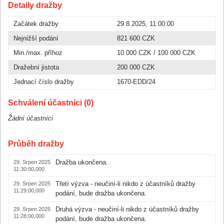
Detaily dražby
Začátek dražby
29.8.2025, 11:00:00
Nejnižší podání
821 600 CZK
Min./max. příhoz
10 000 CZK
/
100 000 CZK
Dražební jistota
200 000 CZK
Jednací číslo dražby
1670-EDD/24
Schválení účastníci (0)
Žádní účastníci
Průběh dražby
Dražba ukončena.
29. Srpen 2025
11:30:00,000
Třetí výzva - neučiní-li nikdo z účastníků dražby
29. Srpen 2025
11:29:00,000
podání, bude dražba ukončena.
Druhá výzva - neučiní-li nikdo z účastníků dražby
29. Srpen 2025
11:28:00,000
podání, bude dražba ukončena.