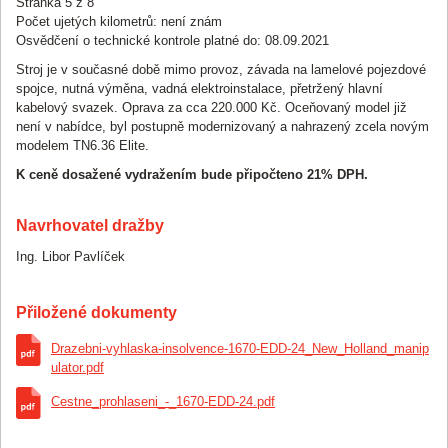
Stránka 5 z 8
Počet ujetých kilometrů: není znám
Osvědčení o technické kontrole platné do: 08.09.2021
Stroj je v současné době mimo provoz, závada na lamelové pojezdové
spojce, nutná výměna, vadná elektroinstalace, přetržený hlavní
kabelový svazek. Oprava za cca 220.000 Kč. Oceňovaný model již
není v nabídce, byl postupně modernizovaný a nahrazený zcela novým
modelem TN6.36 Elite.
K ceně dosažené vydražením bude připočteno 21% DPH.
Navrhovatel dražby
Ing. Libor Pavlíček
Přiložené dokumenty
Drazebni-vyhlaska-insolvence-1670-EDD-24_New_Holland_manip
ulator.pdf
Cestne_prohlaseni_-_1670-EDD-24.pdf