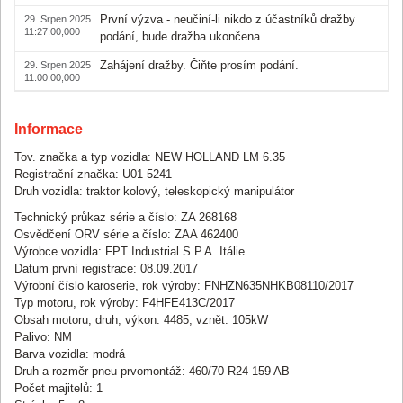
První výzva - neučiní-li nikdo z účastníků dražby
29. Srpen 2025
11:27:00,000
podání, bude dražba ukončena.
Zahájení dražby. Čiňte prosím podání.
29. Srpen 2025
11:00:00,000
Informace
Tov. značka a typ vozidla: NEW HOLLAND LM 6.35
Registrační značka: U01 5241
Druh vozidla: traktor kolový, teleskopický manipulátor
Technický průkaz série a číslo: ZA 268168
Osvědčení ORV série a číslo: ZAA 462400
Výrobce vozidla: FPT Industrial S.P.A. Itálie
Datum první registrace: 08.09.2017
Výrobní číslo karoserie, rok výroby: FNHZN635NHKB08110/2017
Typ motoru, rok výroby: F4HFE413C/2017
Obsah motoru, druh, výkon: 4485, vznět. 105kW
Palivo: NM
Barva vozidla: modrá
Druh a rozměr pneu prvomontáž: 460/70 R24 159 AB
Počet majitelů: 1