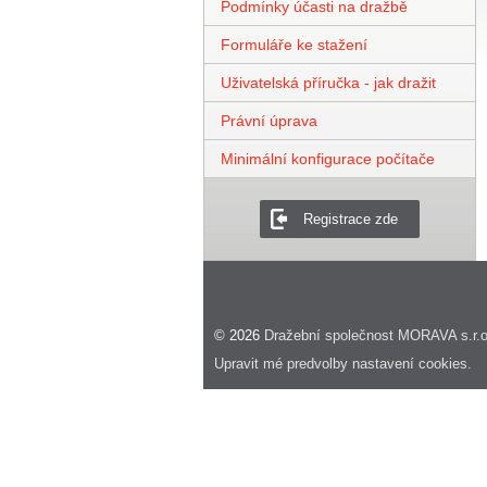
Podmínky účasti na dražbě
Formuláře ke stažení
Uživatelská příručka - jak dražit
Právní úprava
Minimální konfigurace počítače
Registrace zde
© 2026
Dražební společnost MORAVA s.r.o
Upravit mé predvolby nastavení cookies.