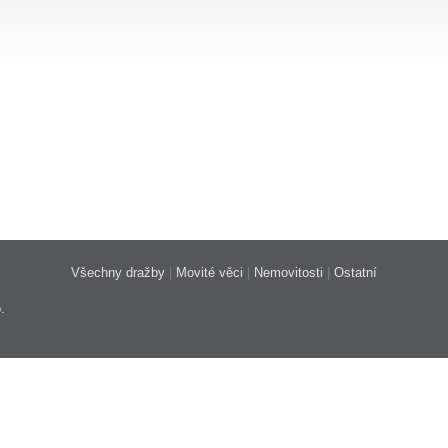
Všechny dražby
|
Movité věci
|
Nemovitosti
|
Ostatní
.