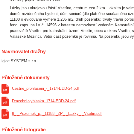
Lázky jsou okrajovou částí Vsetína, centrum cca 2 km. Lokalita je vel
domů, rezidenčního bydlení, dům seniorů (dle platného současného úz
11188 o evidované výměře 1.236 m2, druh pozemku: trvalý travní poro
fond, zaps. na LV č. 14596 v katastru nemovitostí vedeném Katastrální
pracoviště Vsetín, pro katastrální území Vsetín, obec a okres Vsetín,
Valašské Meziříčí. Vetší část pozemku je rovinná. Na pozemku jsou v
Navrhovatel dražby
igloe SYSTEM s.r.o.
Přiložené dokumenty
Cestne_prohlaseni_-_1714-EDD-24.pdf
Drazebni-vyhlaska_1714-EDD-24.pdf
8_-_Pozemek_p.._11188-_ZP_-_Lazky_-_Vsetin.pdf
Přiložené fotografie