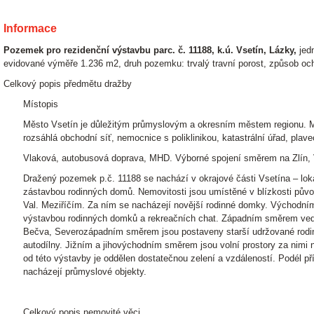
Informace
Pozemek pro rezidenční výstavbu parc. č. 11188, k.ú. Vsetín, Lázky,
jedn
evidované výměře 1.236 m2, druh pozemku: trvalý travní porost, způsob oc
Celkový popis předmětu dražby
Místopis
Město Vsetín je důležitým průmyslovým a okresním městem regionu. 
rozsáhlá obchodní síť, nemocnice s poliklinikou, katastrální úřad, plav
Vlaková, autobusová doprava, MHD. Výborné spojení směrem na Zlín, Va
Dražený pozemek p.č. 11188 se nachází v okrajové části Vsetína – lokal
zástavbou rodinných domů. Nemovitosti jsou umístěné v blízkosti půvo
Val. Meziříčím. Za ním se nacházejí novější rodinné domky. Východní
výstavbou rodinných domků a rekreačních chat. Západním směrem ved
Bečva, Severozápadním směrem jsou postaveny starší udržované rodi
autodílny. Jižním a jihovýchodním směrem jsou volní prostory za nimi
od této výstavby je oddělen dostatečnou zelení a vzdáleností. Podél 
nacházejí průmyslové objekty.
Celkový popis nemovité věci