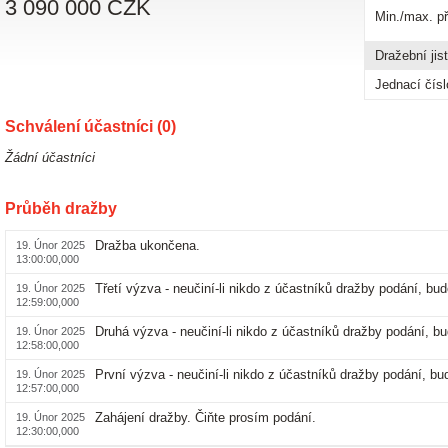
3 090 000 CZK
Min./max. p
Dražební jis
Jednací čísl
Schválení účastníci (0)
Žádní účastníci
Průběh dražby
Dražba ukončena.
19. Únor 2025
13:00:00,000
Třetí výzva - neučiní-li nikdo z účastníků dražby podání, b
19. Únor 2025
12:59:00,000
Druhá výzva - neučiní-li nikdo z účastníků dražby podání, 
19. Únor 2025
12:58:00,000
První výzva - neučiní-li nikdo z účastníků dražby podání, b
19. Únor 2025
12:57:00,000
Zahájení dražby. Čiňte prosím podání.
19. Únor 2025
12:30:00,000