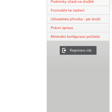
Podmínky účasti na dražbě
Formuláře ke stažení
Uživatelská příručka - jak dražit
Právní úprava
Minimální konfigurace počítače
Registrace zde