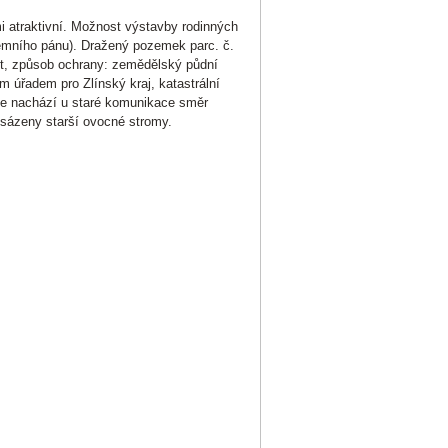
mi atraktivní. Možnost výstavby rodinných
emního pánu). Dražený pozemek parc. č.
st, způsob ochrany: zemědělský půdní
m úřadem pro Zlínský kraj, katastrální
 se nachází u staré komunikace směr
ysázeny starší ovocné stromy.