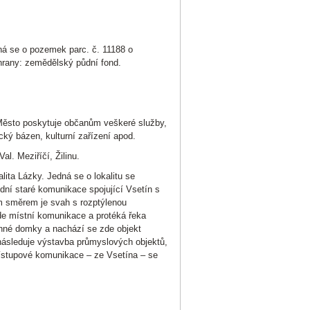
á se o pozemek parc. č. 11188 o
hrany: zemědělský půdní fond.
Město poskytuje občanům veškeré služby,
ecký bázen, kulturní zařízení apod.
l. Meziříčí, Žilinu.
ita Lázky. Jedná se o lokalitu se
dní staré komunikace spojující Vsetín s
m směrem je svah s rozptýlenou
e místní komunikace a protéká řeka
nné domky a nachází se zde objekt
 následuje výstavba průmyslových objektů,
přístupové komunikace – ze Vsetína – se