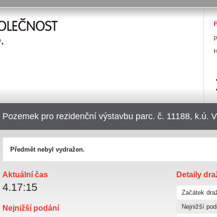
P
P
H
Pozemek pro rezidenční výstavbu parc. č. 11188, k.ú. V
Předmět nebyl vydražen.
Aktuální čas
Detaily dr
4
.
17
:
16
Začátek dra
Nejnižší pod
Nejnižší podání