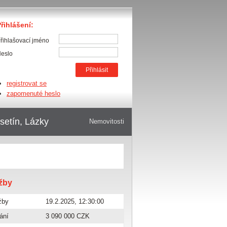
řihlášení:
řihlašovací jméno
eslo
registrovat se
zapomenuté heslo
setín, Lázky
Nemovitosti
ažby
žby
19.2.2025, 12:30:00
ání
3 090 000 CZK