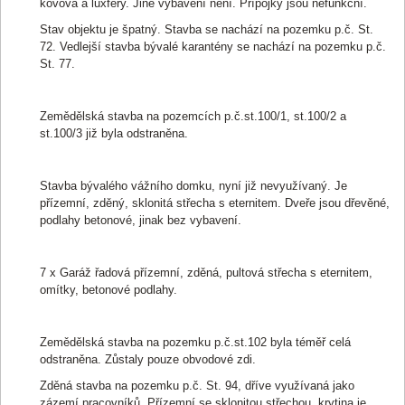
kovová a luxfery. Jiné vybavení není. Přípojky jsou nefunkční.
Stav objektu je špatný. Stavba se nachází na pozemku p.č. St.
72. Vedlejší stavba bývalé karantény se nachází na pozemku p.č.
St. 77.
Zemědělská stavba na pozemcích p.č.st.100/1, st.100/2 a
st.100/3 již byla odstraněna.
Stavba bývalého vážního domku, nyní již nevyužívaný. Je
přízemní, zděný, sklonitá střecha s eternitem. Dveře jsou dřevěné,
podlahy betonové, jinak bez vybavení.
7 x Garáž řadová přízemní, zděná, pultová střecha s eternitem,
omítky, betonové podlahy.
Zemědělská stavba na pozemku p.č.st.102 byla téměř celá
odstraněna. Zůstaly pouze obvodové zdi.
Zděná stavba na pozemku p.č. St. 94, dříve využívaná jako
zázemí pracovníků. Přízemní se sklonitou střechou, krytina je