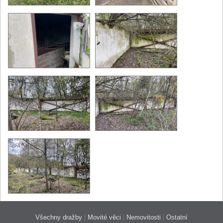
Všechny dražby
|
Movité věci
|
Nemovitosti
|
Ostatní