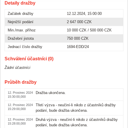
Detaily dražby
Začátek dražby
12.12.2024, 15:00:00
Nejnižší podání
2 647 000 CZK
Min./max. příhoz
10 000 CZK
/
500 000 CZK
Dražební jistota
750 000 CZK
Jednací číslo dražby
1694-EDD/24
Schválení účastníci (0)
Žádní účastníci
Průběh dražby
Dražba ukončena.
12. Prosinec 2024
15:30:00,000
Třetí výzva - neučiní-li nikdo z účastníků dražby
12. Prosinec 2024
15:29:00,000
podání, bude dražba ukončena.
Druhá výzva - neučiní-li nikdo z účastníků dražby
12. Prosinec 2024
15:28:00,000
podání, bude dražba ukončena.