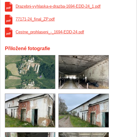
Drazebni-vyhlaska-e-drazba-1694-EDD-24_1.pdf
77171-24_final_ZP.pdf
Cestne_prohlaseni_-_1694-EDD-24.pdf
Přiložené fotografie