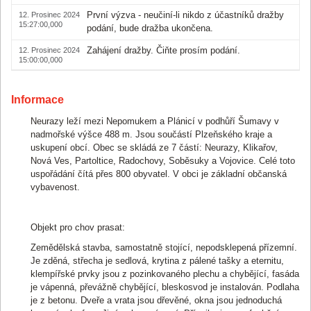
První výzva - neučiní-li nikdo z účastníků dražby
12. Prosinec 2024
15:27:00,000
podání, bude dražba ukončena.
Zahájení dražby. Čiňte prosím podání.
12. Prosinec 2024
15:00:00,000
Informace
Neurazy leží mezi Nepomukem a Plánicí v podhůří Šumavy v
nadmořské výšce 488 m. Jsou součástí Plzeňského kraje a
uskupení obcí. Obec se skládá ze 7 částí: Neurazy, Klikařov,
Nová Ves, Partoltice, Radochovy, Soběsuky a Vojovice. Celé toto
uspořádání čítá přes 800 obyvatel. V obci je základní občanská
vybavenost.
Objekt pro chov prasat:
Zemědělská stavba, samostatně stojící, nepodsklepená přízemní.
Je zděná, střecha je sedlová, krytina z pálené tašky a eternitu,
klempířské prvky jsou z pozinkovaného plechu a chybějící, fasáda
je vápenná, převážně chybějící, bleskosvod je instalován. Podlaha
je z betonu. Dveře a vrata jsou dřevěné, okna jsou jednoduchá