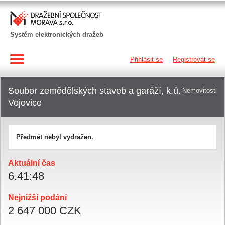
Systém elektronických dražeb
Přihlásit se
Registrovat se
Soubor zemědělských staveb a garáží, k.ú.
Nemovitosti
Vojovice
Předmět nebyl vydražen.
Aktuální čas
6
.
41
:
49
Nejnižší podání
2 647 000 CZK