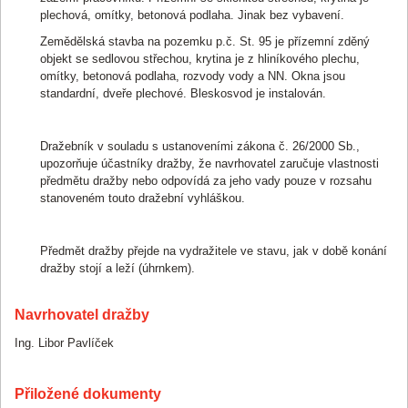
plechová, omítky, betonová podlaha. Jinak bez vybavení.
Zemědělská stavba na pozemku p.č. St. 95 je přízemní zděný
objekt se sedlovou střechou, krytina je z hliníkového plechu,
omítky, betonová podlaha, rozvody vody a NN. Okna jsou
standardní, dveře plechové. Bleskosvod je instalován.
Dražebník v souladu s ustanoveními zákona č. 26/2000 Sb.,
upozorňuje účastníky dražby, že navrhovatel zaručuje vlastnosti
předmětu dražby nebo odpovídá za jeho vady pouze v rozsahu
stanoveném touto dražební vyhláškou.
Předmět dražby přejde na vydražitele ve stavu, jak v době konání
dražby stojí a leží (úhrnkem).
Navrhovatel dražby
Ing. Libor Pavlíček
Přiložené dokumenty