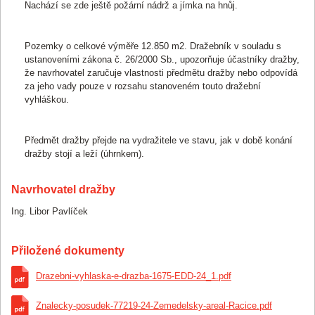
Nachází se zde ještě požární nádrž a jímka na hnůj.
Čas pro učinění dalších podání se posouvá o 5
3. Prosinec 2024
13:26:05,200
minut od okamžiku posledního podání.
Pozemky o celkové výměře 12.850 m2. Dražebník v souladu s
Účastník dražby
1397
činí podání ve výši
3. Prosinec 2024
ustanoveními zákona č. 26/2000 Sb., upozorňuje účastníky dražby,
13:26:05,199
7 320 000 CZK
.
že navrhovatel zaručuje vlastnosti předmětu dražby nebo odpovídá
za jeho vady pouze v rozsahu stanoveném touto dražební
Čas pro učinění dalších podání se posouvá o 5
3. Prosinec 2024
13:25:34,795
vyhláškou.
minut od okamžiku posledního podání.
Účastník dražby
1404
činí podání ve výši
3. Prosinec 2024
13:25:34,794
7 020 000 CZK
.
Předmět dražby přejde na vydražitele ve stavu, jak v době konání
dražby stojí a leží (úhrnkem).
Čas pro učinění dalších podání se posouvá o 5
3. Prosinec 2024
13:25:30,177
minut od okamžiku posledního podání.
Navrhovatel dražby
Účastník dražby
1397
činí podání ve výši
3. Prosinec 2024
13:25:30,176
7 000 000 CZK
.
Ing. Libor Pavlíček
Účastník dražby
1409
činí podání ve výši
3. Prosinec 2024
13:24:45,652
6 700 000 CZK
.
Přiložené dokumenty
Účastník dražby
1397
činí podání ve výši
3. Prosinec 2024
Drazebni-vyhlaska-e-drazba-1675-EDD-24_1.pdf
13:01:17,802
6 500 000 CZK
.
Účastník dražby
1409
učinil nejnižší podání
3. Prosinec 2024
Znalecky-posudek-77219-24-Zemedelsky-areal-Racice.pdf
13:00:15,738