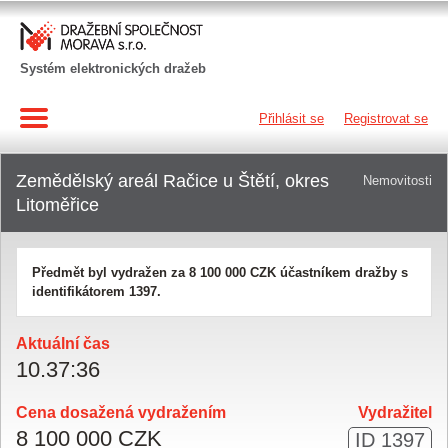
Systém elektronických dražeb
Přihlásit se
Registrovat se
Zemědělský areál Račice u Štětí, okres
Nemovitosti
Litoměřice
Předmět byl vydražen za
8 100 000 CZK
účastníkem dražby s
identifikátorem 1397.
Aktuální čas
10
.
37
:
36
Cena dosažená vydražením
Vydražitel
8 100 000 CZK
ID 1397