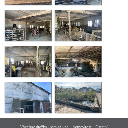
Všechny dražby
|
Movité věci
|
Nemovitosti
|
Ostatní