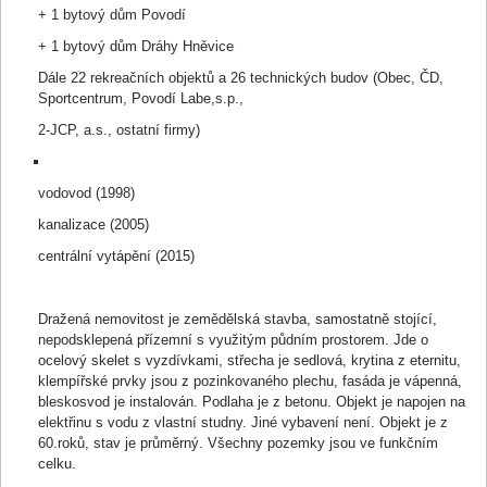
Čas pro učinění dalších podání se posouvá o 5
3. Prosinec 2024
+ 1 bytový dům Povodí
13:32:07,257
minut od okamžiku posledního podání.
+ 1 bytový dům Dráhy Hněvice
Účastník dražby
1404
činí podání ve výši
3. Prosinec 2024
Dále 22 rekreačních objektů a 26 technických budov (Obec, ČD,
13:32:07,256
7 860 000 CZK
.
Sportcentrum, Povodí Labe,s.p.,
Neučiní-li někdo z přítomných účastníků dražby
3. Prosinec 2024
2-JCP, a.s., ostatní firmy)
13:31:23,091
podání vyšší, než bylo podání naposled učiněné
účastníkem dražby
1397
, udělím mu příklep.
vodovod (1998)
Podruhé pro účastníka dražby
1397
.
3. Prosinec 2024
13:30:23,091
kanalizace (2005)
Poprvé pro účastníka dražby
1397
.
3. Prosinec 2024
centrální vytápění (2015)
13:29:23,091
Čas pro učinění dalších podání se posouvá o 5
3. Prosinec 2024
13:27:23,092
minut od okamžiku posledního podání.
Dražená nemovitost je zemědělská stavba, samostatně stojící,
nepodsklepená přízemní s využitým půdním prostorem. Jde o
Účastník dražby
1397
činí podání ve výši
3. Prosinec 2024
13:27:23,091
ocelový skelet s vyzdívkami, střecha je sedlová, krytina z eternitu,
7 840 000 CZK
.
klempířské prvky jsou z pozinkovaného plechu, fasáda je vápenná,
Čas pro učinění dalších podání se posouvá o 5
3. Prosinec 2024
bleskosvod je instalován. Podlaha je z betonu. Objekt je napojen na
13:26:39,017
minut od okamžiku posledního podání.
elektřinu s vodu z vlastní studny. Jiné vybavení není. Objekt je z
60.roků, stav je průměrný. Všechny pozemky jsou ve funkčním
Účastník dražby
1409
činí podání ve výši
3. Prosinec 2024
celku.
13:26:39,016
7 340 000 CZK
.