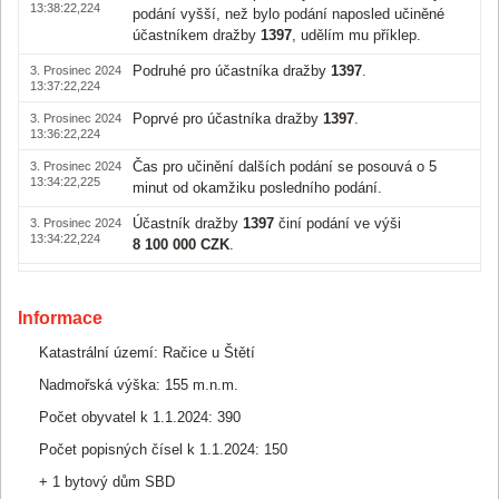
13:38:22,224
podání vyšší, než bylo podání naposled učiněné
účastníkem dražby
1397
, udělím mu příklep.
Podruhé pro účastníka dražby
1397
.
3. Prosinec 2024
13:37:22,224
Poprvé pro účastníka dražby
1397
.
3. Prosinec 2024
13:36:22,224
Čas pro učinění dalších podání se posouvá o 5
3. Prosinec 2024
13:34:22,225
minut od okamžiku posledního podání.
Účastník dražby
1397
činí podání ve výši
3. Prosinec 2024
13:34:22,224
8 100 000 CZK
.
Čas pro učinění dalších podání se posouvá o 5
3. Prosinec 2024
13:33:44,050
minut od okamžiku posledního podání.
Informace
Účastník dražby
1404
činí podání ve výši
3. Prosinec 2024
Katastrální území: Račice u Štětí
13:33:44,049
8 050 000 CZK
.
Nadmořská výška: 155 m.n.m.
Čas pro učinění dalších podání se posouvá o 5
3. Prosinec 2024
13:32:50,186
minut od okamžiku posledního podání.
Počet obyvatel k 1.1.2024: 390
Počet popisných čísel k 1.1.2024: 150
Účastník dražby
1397
činí podání ve výši
3. Prosinec 2024
13:32:50,185
8 000 000 CZK
.
+ 1 bytový dům SBD