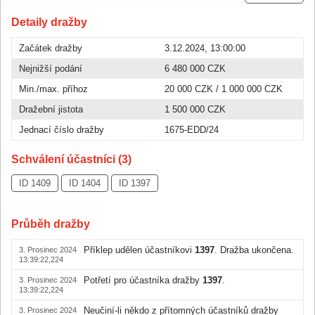
Detaily dražby
Začátek dražby
3.12.2024, 13:00:00
Nejnižší podání
6 480 000 CZK
Min./max. příhoz
20 000 CZK
/
1 000 000 CZK
Dražební jistota
1 500 000 CZK
Jednací číslo dražby
1675-EDD/24
Schválení účastníci (3)
ID 1409
ID 1404
ID 1397
Průběh dražby
Příklep udělen účastníkovi
1397
. Dražba ukončena.
3. Prosinec 2024
13:39:22,224
Potřetí pro účastníka dražby
1397
.
3. Prosinec 2024
13:39:22,224
Neučiní-li někdo z přítomných účastníků dražby
3. Prosinec 2024