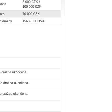
5 000 CZK
/
říhoz
100 000 CZK
tota
70 000 CZK
o dražby
1568-EODD/24
de dražba ukončena.
ude dražba ukončena.
de dražba ukončena.