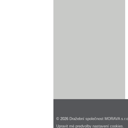
© 2026
Dražební společnost MORAVA s.r.o
Upravit mé predvolby nastavení cookies.