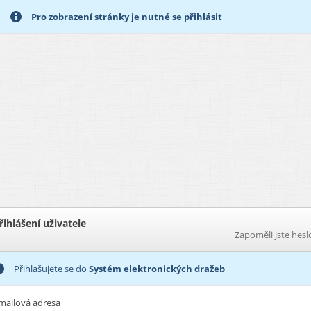
Pro zobrazení stránky je nutné se přihlásit
řihlášení uživatele
Zapoměli jste hesl
Přihlašujete se do
Systém elektronických dražeb
mailová adresa